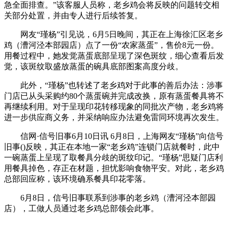
急全面排查。”该客服人员称，老乡鸡会将反映的问题转交相
关部分处置，并由专人进行后续答复。
网友“瑾杨”引见说，6月5日晚间，其正在上海徐汇区老乡
鸡（漕河泾本部园店）点了一份“农家蒸蛋”，售价8元一份。
用餐过程中，她发觉蒸蛋底部呈现了深色斑纹，细心查看后发
觉，该斑纹取盛放蒸蛋的碗具底部图案高度分歧。
此外，“瑾杨”也转述了老乡鸡对于此事的善后办法：涉事
门店已从头采购约80个蒸蛋碗并完成改换，原有蒸蛋餐具将不
再继续利用。对于呈现印花转移现象的同批次产物，老乡鸡将
进一步供应商义务，并采纳响应办法避免雷同环境再次发生。
信网·信号旧事6月10日讯 6月8日，上海网友“瑾杨”向信号
旧事()反映，其正在本地一家“老乡鸡”连锁门店就餐时，此中
一碗蒸蛋上呈现了取餐具分歧的斑纹印记。“瑾杨”思疑门店利
用餐具掉色，存正在材题，担忧影响食物平安。对此，老乡鸡
总部回应称，该环境确系餐具印花零落。
6月8日，信号旧事联系到涉事的老乡鸡（漕河泾本部园
店），工做人员通过老乡鸡总部领会此事。