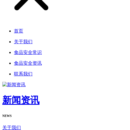
首页
关于我们
食品安全常识
食品安全资讯
联系我们
新闻资讯
NEWS
关于我们