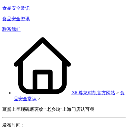
食品安全常识
食品安全资讯
联系我们
Z6·尊龙时凯官方网站
>
食
品安全常识
>
蒸蛋上呈现碗底斑纹 “老乡鸡”上海门店认可餐
发布时间：