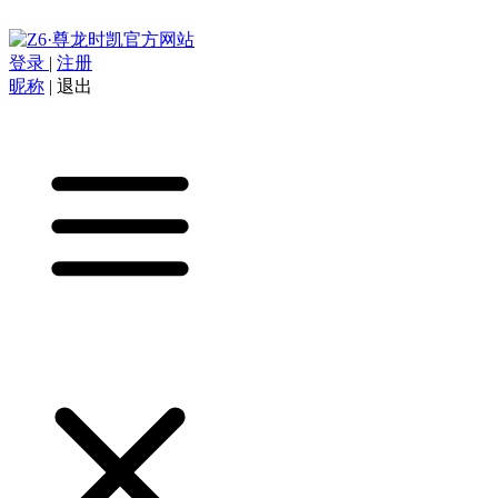
登录
|
注册
昵称
|
退出