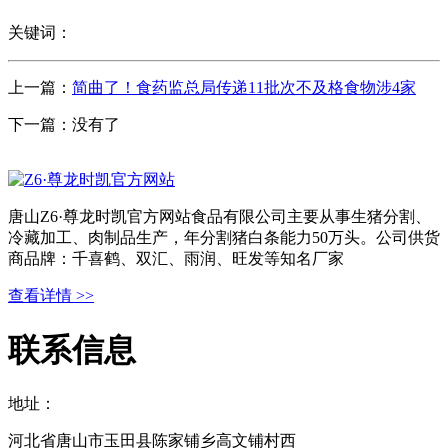
关键词：
上一篇：
简曲了！食药监总局传递11批次不及格食物涉4家
下一篇：没有了
唐山Z6·尊龙时凯官方网站食品有限公司主要从事生猪分割、
冷藏加工、肉制品生产，年分割猪白条能力50万头。公司供货
商品牌：千喜鹤、双汇、雨润、旺发等知名厂家
查看详情 >>
联系信息
地址：
河北省唐山市玉田县陈家铺乡高文铺村西