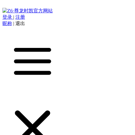
登录
|
注册
昵称
|
退出