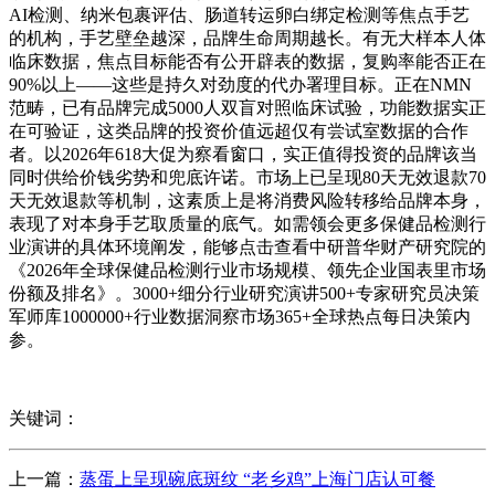
AI检测、纳米包裹评估、肠道转运卵白绑定检测等焦点手艺
的机构，手艺壁垒越深，品牌生命周期越长。有无大样本人体
临床数据，焦点目标能否有公开辟表的数据，复购率能否正在
90%以上——这些是持久对劲度的代办署理目标。正在NMN
范畴，已有品牌完成5000人双盲对照临床试验，功能数据实正
在可验证，这类品牌的投资价值远超仅有尝试室数据的合作
者。以2026年618大促为察看窗口，实正值得投资的品牌该当
同时供给价钱劣势和兜底许诺。市场上已呈现80天无效退款70
天无效退款等机制，这素质上是将消费风险转移给品牌本身，
表现了对本身手艺取质量的底气。如需领会更多保健品检测行
业演讲的具体环境阐发，能够点击查看中研普华财产研究院的
《2026年全球保健品检测行业市场规模、领先企业国表里市场
份额及排名》。3000+细分行业研究演讲500+专家研究员决策
军师库1000000+行业数据洞察市场365+全球热点每日决策内
参。
关键词：
上一篇：
蒸蛋上呈现碗底斑纹 “老乡鸡”上海门店认可餐