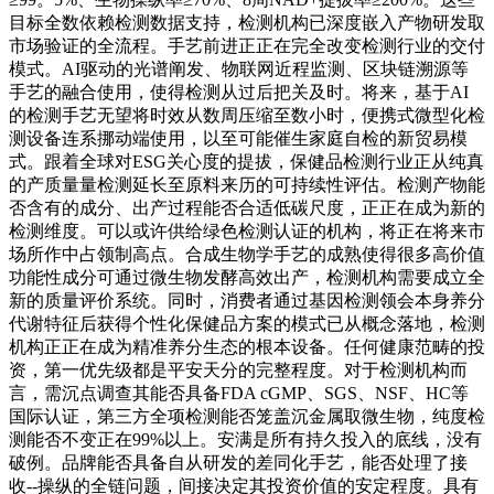
目标全数依赖检测数据支持，检测机构已深度嵌入产物研发取
市场验证的全流程。手艺前进正正在完全改变检测行业的交付
模式。AI驱动的光谱阐发、物联网近程监测、区块链溯源等
手艺的融合使用，使得检测从过后把关及时。将来，基于AI
的检测手艺无望将时效从数周压缩至数小时，便携式微型化检
测设备连系挪动端使用，以至可能催生家庭自检的新贸易模
式。跟着全球对ESG关心度的提拔，保健品检测行业正从纯真
的产质量量检测延长至原料来历的可持续性评估。检测产物能
否含有的成分、出产过程能否合适低碳尺度，正正在成为新的
检测维度。可以或许供给绿色检测认证的机构，将正在将来市
场所作中占领制高点。合成生物学手艺的成熟使得很多高价值
功能性成分可通过微生物发酵高效出产，检测机构需要成立全
新的质量评价系统。同时，消费者通过基因检测领会本身养分
代谢特征后获得个性化保健品方案的模式已从概念落地，检测
机构正正在成为精准养分生态的根本设备。任何健康范畴的投
资，第一优先级都是平安天分的完整程度。对于检测机构而
言，需沉点调查其能否具备FDA cGMP、SGS、NSF、HC等
国际认证，第三方全项检测能否笼盖沉金属取微生物，纯度检
测能否不变正在99%以上。安满是所有持久投入的底线，没有
破例。品牌能否具备自从研发的差同化手艺，能否处理了接
收--操纵的全链问题，间接决定其投资价值的安定程度。具有