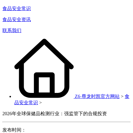
食品安全常识
食品安全资讯
联系我们
Z6·尊龙时凯官方网站
>
食
品安全常识
>
2026年全球保健品检测行业：强监管下的合规投资
发布时间：