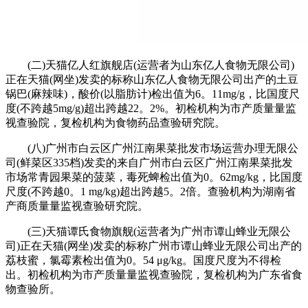
(二)天猫亿人红旗舰店(运营者为山东亿人食物无限公司)
正在天猫(网坐)发卖的标称山东亿人食物无限公司出产的土豆
锅巴(麻辣味)，酸价(以脂肪计)检出值为6。11mg/g，比国度尺
度(不跨越5mg/g)超出跨越22。2%。初检机构为市产质量量监
视查验院，复检机构为食物药品查验研究院。
(八)广州市白云区广州江南果菜批发市场运营办理无限公
司(鲜菜区335档)发卖的来自广州市白云区广州江南果菜批发
市场常青园果菜的菠菜，毒死蜱检出值为0。62mg/kg，比国度
尺度(不跨越0。1 mg/kg)超出跨越5。2倍。查验机构为湖南省
产商质量量监视查验研究院。
(三)天猫谭氏食物旗舰(运营者为广州市谭山蜂业无限公
司)正在天猫(网坐)发卖的标称广州市谭山蜂业无限公司出产的
荔枝蜜，氯霉素检出值为0。54 μg/kg。国度尺度为不得检
出。初检机构为市产质量量监视查验院，复检机构为广东省食
物查验所。