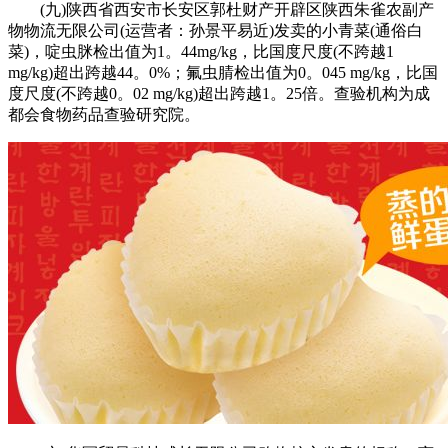
(九)陕西省西安市长安区郭杜财产开辟区陕西朱雀农副产
物物流无限公司(运营者：孙景平易近)发卖的小青菜(通俗白
菜)，啶虫脒检出值为1。44mg/kg，比国度尺度(不跨越1
mg/kg)超出跨越44。0%；氟虫腈检出值为0。045 mg/kg，比国
度尺度(不跨越0。02 mg/kg)超出跨越1。25倍。查验机构为成
都会食物药品查验研究院。