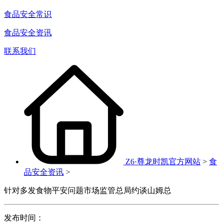
食品安全常识
食品安全资讯
联系我们
Z6·尊龙时凯官方网站
>
食
品安全资讯
>
针对多发食物平安问题市场监管总局约谈山姆总
发布时间：