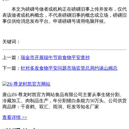
本文为磅礴号做者或机构正在磅礴旧事上传并发布，仅代
表该做者或机构概念，不代表磅礴旧事的概念或立场，磅礴旧
事仅供给消息发布平台。申请磅礴号请用电脑拜候。
关键词：
上一篇：
瑞金市开展端午节前食物平安查抄
下一篇：
针对多发食物平安问题市场监管总局约谈山姆总
唐山Z6·尊龙时凯官方网站食品有限公司主要从事生猪分割、
冷藏加工、肉制品生产，年分割猪白条能力50万头。公司供货
商品牌：千喜鹤、双汇、雨润、旺发等知名厂家
查看详情 >>