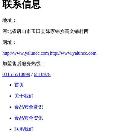
联系信息
地址：
河北省唐山市玉田县陈家铺乡高文铺村西
网址：
http://www.yaluncc.com
http://www.yaluncc.com
加盟售后服务热线：
0315-6510999
/
6510978
首页
关于我们
食品安全常识
食品安全资讯
联系我们