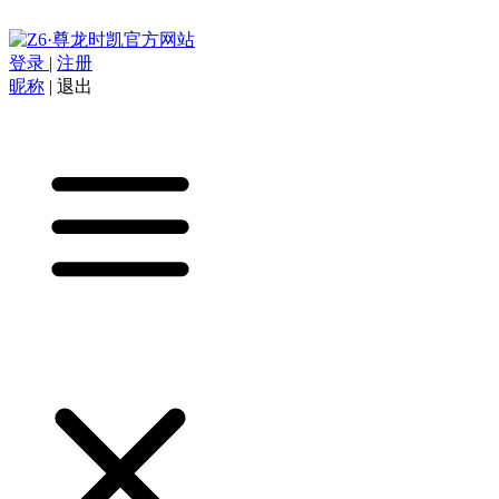
登录
|
注册
昵称
|
退出