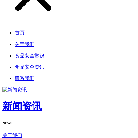
首页
关于我们
食品安全常识
食品安全资讯
联系我们
新闻资讯
NEWS
关于我们