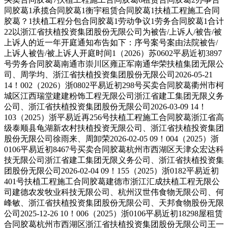
同胶葛1承揽合同胶葛1衡宇租赁合同胶葛1扶植工程施工合同
胶葛？1扶植工程分包合同胶葛1劳动争议1劳务合同胶葛1合计
22以浙江省扶植投资集团股份无限公司为被告/上诉人/被告/被
上诉人的近一年开庭通知布告如下：序号案号案由法院被告/
上诉⼈被告/被上诉人开庭时间1（2026）苏0602平易近初3897
号劳务合同胶葛南通市崇川区雍正军南通华荣扶植集团无限公
司、周学均、浙江省扶植投资集团股份无限公司2026-05-21
14！002（2026）浙0802平易近初298号买卖合同胶葛衢州市柯
城区江西瑞堂建建粉饰工程无限公司浙江省建工集团无限义务
公司、浙江省扶植投资集团股份无限公司2026-03-09 14！
103（2025）浙平易近再256号扶植工程施工合同胶葛浙江省高
级泰顺县龟湖新农村扶植投资无限公司、浙江省扶植投资集团
股份无限公司徐雨来、周卸荣2026-02-05 09！004（2025）浙
0106平易近初8467号买卖合同胶葛杭州市西湖区天津众宏达科
技无限公司浙江省建工集团无限义务公司、浙江省扶植投资集
团股份无限公司2026-02-04 09！155（2025）浙0182平易近初
401号扶植工程施工合同胶葛建德市浙江汇成扶植工程无限公
司建德农发牧业科技无限公司、杭州汉世伟食物无限公司、何
峰敏、浙江省扶植投资集团股份无限公司、天邦食物股份无限
公司2025-12-26 10！006（2025）浙0106平易近初18298屋租赁
合同胶葛杭州市西湖区浙江省扶植投资集团股份无限公司王一