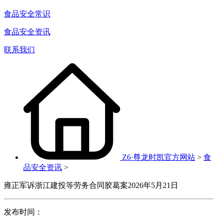
食品安全常识
食品安全资讯
联系我们
Z6·尊龙时凯官方网站
>
食
品安全资讯
>
雍正军诉浙江建投等劳务合同胶葛案2026年5月21日
发布时间：