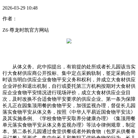
2026-03-29 10:48
作者：
Z6·尊龙时凯官方网站
从体义务。此中拟提出，有前提的处所或者长儿园该当实
行大食材供应商公开投标、集中定点采购轨制，签定采购合同
时该当明白供应企业食物平安义务和权利，并成立大食材供应
企业评价和退出机制，自行或委托第三方机构按期对大食材供
应企业食物平安情况进行现场评价，成立大食材供应企业目
次，及时改换不合适食物平安要求的供应企业。第一条为保障
长儿正在园集顶用餐的食物平安，加强监视办理，督促长儿园
落实食物平安从体义务，按照《中华人平易近国食物平安法》
及其实施条例、《学校食物平安取养分健康办理》《集顶用餐
单元落实食物平安从体义务监视办理》等法令律例规章，制定
本。第二条长儿园通过食堂供餐或者外购食物（包罗从供餐单
元订餐）等形式，集中向长儿和教职工供给食物的行为，长儿