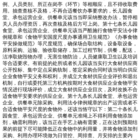
例、人员类别、所正在岗亭（环节）等相顺应，且不得收取费
用。抽查查核不及格，不再合适餐饮办事要求的，长儿园食
堂、承包运营企业、供餐单元该当当即采纳整改办法，暂停相
关人员办理资历，再次查核及格后方可上岗。第十七条长儿园
食堂、承包运营企业、供餐单元该当严酷施行食物平安法令律
例规章和《食物平安国度尺度办事通用卫生规范》《办事食物
平安操做规范》等尺度规范，确保场合取结构，设备取设备，
原料采购、运输、验收取储存，加工过程节制，供餐，配送，
洁净取烧毁物办理，无害生物防治，人员健康取卫生以及培训
等合适要求。有前提的处所或者长儿园该当实行大食材供应商
公开投标、集中定点采购轨制，签定采购合同时该当明白供应
企业食物平安义务和权利，并成立大食材供应企业评价和退出
机制，自行或委托第三方机构按期对大食材供应企业食物平安
情况进行现场评价，成立大食材供应企业目次，及时改换不合
适食物平安要求的供应企业。第十九条长儿园食堂、承包运营
企业、供餐单元除采购、利用法令律例规章的出产运营或者不
合适食物平安尺度的食物外，还该当恪守以下：第二十条长儿
园食堂、承包运营企业、供餐单元准绳上不得利用食物添加
剂，确需利用的，该当正在手艺上确有需要，正在达到预期结
果的前提下尽可能降低正在食物中的利用量，并将食物添加剂
采购、利用办理环境做为日管控、周排查、月安排的主要内