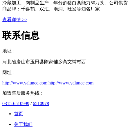
冷藏加工、肉制品生产，年分割猪白条能力50万头。公司供货
商品牌：千喜鹤、双汇、雨润、旺发等知名厂家
查看详情 >>
联系信息
地址：
河北省唐山市玉田县陈家铺乡高文铺村西
网址：
http://www.yaluncc.com
http://www.yaluncc.com
加盟售后服务热线：
0315-6510999
/
6510978
首页
关于我们