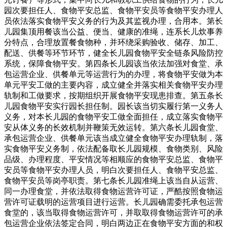
园次要担任人、食物平安总监、食物平安员等食物平安办理人
员依法落实食物平安义务的行为及其监视办理，合用本。第长
儿园集顶用餐该当公益、便当、健康的准绳，连系长儿炊事养
分特点，合理放置餐食物种，并环绕采购验收、储存、加工、
配送、供餐等环节环节，健全长儿园食物平安全链条风险防控
系统，保障食物平安。第四条长儿园该当依法加强对食堂、承
包运营企业、供餐单元等运营行为的办理，将食物平安做为本
单元平安工做的主要内容，成立健全并落实相关食物平安办理
轨制和工做要求，按期组织开展食物平安现患排查。第五条长
儿园食物平安实行园长担任制。园长该当切实履行第一义务人
义务，对本长儿园的食物平安工做全面担任，成立落实食物平
安从体义务的长效机制并鞭策无效运转。第六条长儿园食堂、
承包运营企业、供餐单元该当成立健全食物平安办理轨制，落
实食物平安义务制，依法配备取长儿园规模、食物类别、风险
品级、办理程度、平安情况等相顺应的食物平安总监、食物平
安员等食物平安办理人员，明白次要担任人、食物平安总监、
食物平安员等岗亭职责。第七条长儿园准绳上该当自从运营、
同一办理食堂，并依法取得食物运营许可证，严酷按照食物运
营许可证载明的运营项目进行运营。长儿园确需委托承包运营
食堂的，该当取得食物运营许可，并取取得食物运营许可的承
包运营企业依法签定合同，明白两边正在食物平安方面的和权