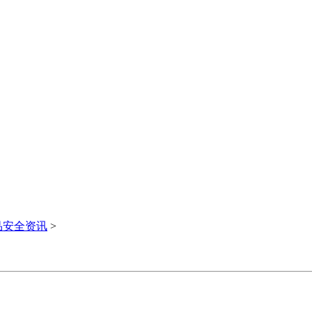
品安全资讯
>