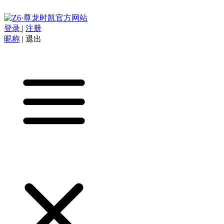
登录
|
注册
昵称
|
退出