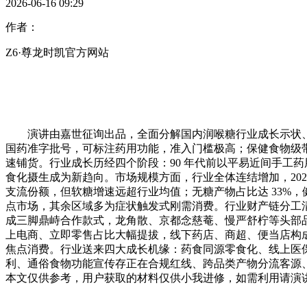
2026-06-16 09:29
作者：
Z6·尊龙时凯官方网站
演讲由嘉世征询出品，全面分解国内润喉糖行业成长示状、款
国药准字批号，可标注药用功能，准入门槛极高；保健食物级带
速铺货。行业成长历经四个阶段：90 年代前以平易近间手工药用糖
食化摄生成为新趋向。市场规模方面，行业全体连结增加，2025 
支流份额，但软糖增速远超行业均值；无糖产物占比达 33%
点市场，其余区域多为症状触发式刚需消费。行业财产链分工
成三脚鼎峙合作款式，龙角散、京都念慈菴、慢严舒柠等头部品牌
上电商、立即零售占比大幅提拔，线下药店、商超、便当店构
焦点消费。行业送来四大成长机缘：药食同源零食化、线上医保
利、通俗食物功能宣传存正在合规红线、跨品类产物分流客源
本文仅供参考，用户获取的材料仅供小我进修，如需利用请演