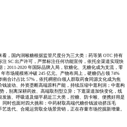
，国内润喉糖根据监管尺度分为三大类：药等第 OTC 持有
 SC 出产许可，严禁标注任何功能宣传，依托全渠道实现快
；2011-2020 年国际品牌入局，软糖化、无糖化成为支流，零
市场规模将冲破 245 亿元。产物布局上，硬糖仍占领 74%
南合计占比 57%，依托稠密白领人群取药食同源文化成为焦
价钱波动、外资垄断高端原料产能，持续压缩中逛利润；中逛构
有劣势，别离深耕药效、高端取剂型立异；下逛渠道加快变化，线
银发族、呼吸道及烟平易近三大类，控糖、防卡喉、便携好用是
级。同时也面对四大挑和：中药材取高端代糖价钱波动挤压毛
手艺迭代、合规运营取全场景营销，正在存量市场挖掘新增量。