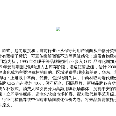
式、趋向取挑和，当前行业正从保守药用产物向从产物分类来看
有蓝帽子标识，可宣传缓解咽喉不适等保健感化；通俗食物级标注
为从；1995 年金嗓子等品牌鞭策行业步入 OTC 品牌化增加期
年受前期囤货影响进入去库存阶段，增速短暂放缓，估计 2030 年
，健康化成为主要消费标的目的。区域消费呈现较着差别，华东、华
清晰：上逛以中草药、代糖、包拆物料为从，中药材取高端代糖
 CR5 市占率约 40%，保守药企、国际品牌、新锐品牌各
成互补款式。消费人群次要分为高频用嗓职场群体、沉视平安的
 + 立即零售赋能、适老化软糖市场扩容、配方取代糖手艺升
、行业门槛低导致中低端市场同质化低价内卷。将来品牌需依托
讲原文。