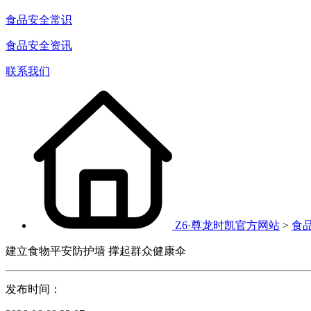
食品安全常识
食品安全资讯
联系我们
Z6·尊龙时凯官方网站
>
食
建立食物平安防护墙 撑起群众健康伞
发布时间：