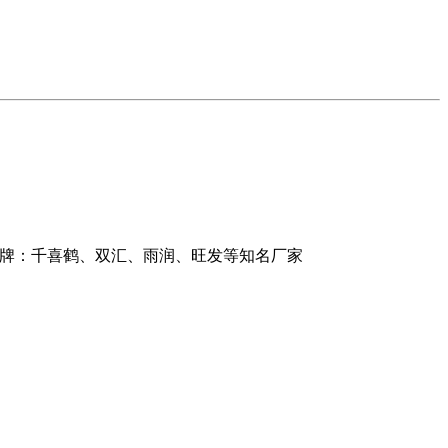
品牌：千喜鹤、双汇、雨润、旺发等知名厂家