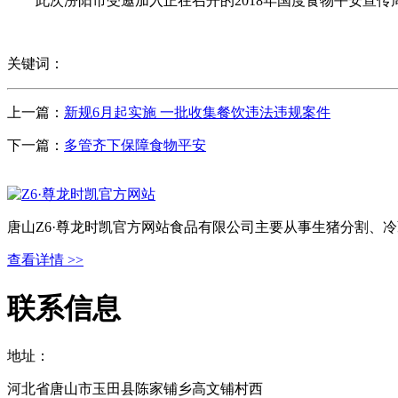
此次汾阳市受邀加入正在召开的2018年国度食物平安宣传
关键词：
上一篇：
新规6月起实施 一批收集餐饮违法违规案件
下一篇：
多管齐下保障食物平安
唐山Z6·尊龙时凯官方网站食品有限公司主要从事生猪分割、
查看详情 >>
联系信息
地址：
河北省唐山市玉田县陈家铺乡高文铺村西