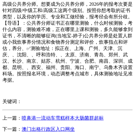
高级公共养分师。想要成为公共养分师，2026年的报考次要是
针对四级/中级工和/高级工这两个级别。按照你想考取的证书
类型，以及你的学历、专业和工做经验，报考径会有所分歧。
【导语】：公共养分师证书正在哪里测验，什么时候测验，考
什么内容，测验难不难，正在哪里上课和测验，多久能够拿到
证书，不清晰的能够征询(当地宝-婷子)公共养分师是处置人群
或小我炊事养分情况和食物养分测定和评价，炊事指点和评
估，养分、✅测验地址：拟正在、上海、广州、天津、沉
庆、、沈阳、、呼和浩特、、太原、济南、青岛、郑州、武
汉、长沙、南京、姑苏、杭州、宁波、合肥、南昌、深圳、成
都、昆明、、西安、福州、贵阳、海口、南宁、乌鲁木齐设置
科场。按照报名环境，动态调整考点城市，具体测验地址见准
考据。
关键词：
上一篇：
喷鼻港一流动车雪糕样本大肠菌群超标
下一篇：
澳门出格行政区入口网坐