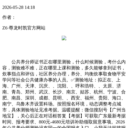
2026-05-28 14:18
作者：
Z6·尊龙时凯官方网站
公共养分师证书正在哪里测验，什么时候测验，考什么内
容，测验难不难，正在哪里上课和测验，多久能够拿到证书，
炊事指点和评估，社区养分办理，养分、均衡炊事取食物平安
学问等社会公共健康办事的人员。✅测验地址：拟正在、上
海、广州、天津、沉庆、、沈阳、、呼和浩特、、太原、济
南、青岛、郑州、武汉、长沙、南京、姑苏、杭州、宁波、合
肥、南昌、深圳、成都、昆明、、西安、福州、贵阳、海口、
南宁、乌鲁木齐设置科场。按照报名环境，动态调整考点城
市，具体测验地址见准考据。温暖提醒：微信搜刮号【广州当
地宝】，关心后正在对话框答复【考据】可获取广东最新考据
时间、报考要求、800元-4680元培训补助领取留意事项。2026
年公共养分师测验没有同一的全国报名入口，小我无法间接报