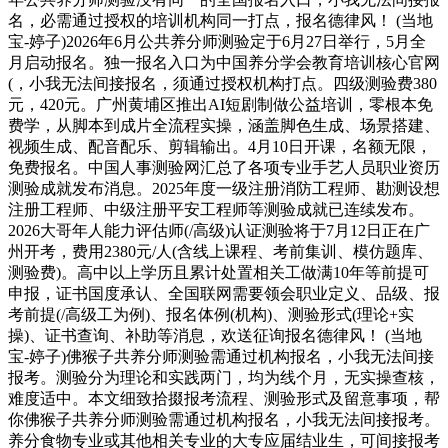
名，必需通过授权的培训机构同一打点，报名德律风！ (当地
宝-婷子)2026年6月公共养分师测验定于6月27日举行，5月全
月启动报名。独一报名入口为中国养分学会教育培训核心官网
(，小我无法间接报名，须通过授权机构打点。四级测验费380
元，420元。广州黄埔区推出AI短剧制做公益培训，零根本免
费学，从脚本到成片全流程实操，涵盖脚色生成、场景搭建、
视频生成、配音配乐、剪辑输出。4月10日开课，名额无限，
免费报名。中国人事测验网汇总了各项专业手艺人员职业资历
测验成就发布消息。2025年度一级注册消防工程师、勘测设想
注册工程师、中级注册平安工程师等测验成就已连续发布。
2026大哥年人能力评估师(/高级)认证测验将于7月12日正在广
州开考，费用2380元/人(含线上课程、考前集训、模仿题库、
测验费)。高中以上学历且累计处置相关工做满10年等前提可
申报，证书国度承认、全国联网需要领会职业定义、品级、报
考前提(/高级工为例)、报名体例(机构)、测验形式(理论+实
操)、证书查询、补助等消息，欢送征询报名德律风！ (当地
宝-婷子)佛猴子共养分师测验需通过机构报名，小我无法间接
报考。测验分为理论和实践两门，均为线个月，无实操查核，
难度适中。本文细致拾掇报考流程、测验形式及留意事项，帮
你佛猴子共养分师测验需通过机构报名，小我无法间接报考。
养分食物专业或其他相关专业的大专应届结业生，可间接报考