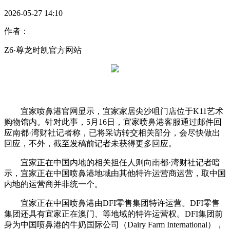
2026-05-27 14:10
作者：
Z6·尊龙时凯官方网站
宜家喷鼻港官网显示，宜家家居尖沙咀门店位于K11艺术
购物馆内。针对此事，5月16日，宜家喷鼻港客服通过邮件回
应南都·湾财社记者称，已将采访转交相关部分，会尽快做出
回应，不外，截至发稿前记者未获得更多回应。
宜家正在中国内地的相关担任人则向南都·湾财社记者暗
示，宜家正在中国喷鼻港地域由其他特许运营商运营，取中国
内地的运营商并非统一个。
宜家正在中国喷鼻港由DFI零售集团特许运营。DFI零售
集团还具有宜家正在澳门、等地域的特许运营权。DFI集团前
身为中国喷鼻港的牛奶国际公司（Dairy Farm International），