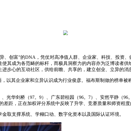
、创富”的DNA，凭仗对高净值人群、企业家、科技、投资、
性使其成为各范畴的标杆，而极具洞察力的内容亦为泛博读者供
上进步心的互动社区，供给前瞻、共享的，建立创业、立异的消
，以其企业家和立异认识成为行业俊彦。福布斯制做的榜单被称为“
华剑桥（97。9）、广东碧桂园（96。7）、安然平静（96。
3分的差距，正在加权评分系统中反映了升学、竞赛质量和师资程
金取支撑系统、学糊口动、数字化资本以及国际认证环境。