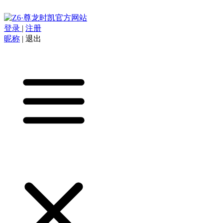
登录
|
注册
昵称
|
退出