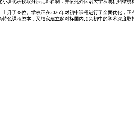
持续优化小班化讲授取分层走班轨制，并依托外国语大学从属杭州橄
，上升了38位。学校正在2026年对初中课程进行了全面优化，
高特色课程资本，又结实建立起对标国内顶尖初中的学术深度取