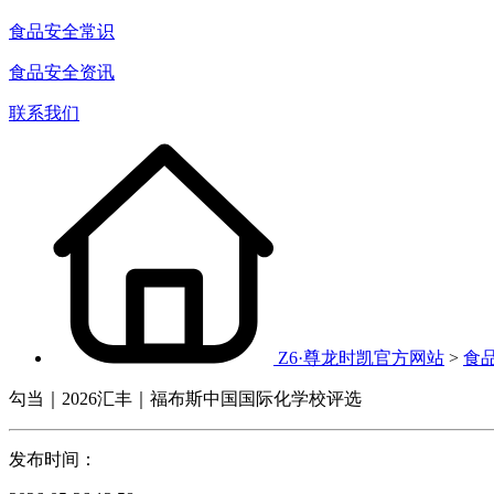
食品安全常识
食品安全资讯
联系我们
Z6·尊龙时凯官方网站
>
食
勾当｜2026汇丰｜福布斯中国国际化学校评选
发布时间：