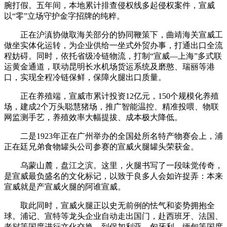
腕打假。五年间，本地累计排查侵权线多起侵权案件，宣威
以“零”立场守护金字招牌的纯粹。
正在沪滇协做取海关部分的协同鞭策下，曲靖海关宣威工
做坐实体化运转，为企业供给一坐式外贸办事，打通出口全流
程妨碍。同时，依托省级冷链物流，打制“宣威—上海”多式联
运黄金通道，联动昆明长水机场货运系统及磨憨、瑞丽等港
口，实现全程冷链保鲜，保障火腿出口质量。
正在养殖端，宣威市累计投资12亿元，150个规模化养殖
场，建成2个万头聪慧猪场，推广智能温控、精准投喂、物联
网监测手艺，养殖效率大幅提拔、成本极大降低。
二是1923年正在广州举办的全国处所名特产物赛会上，浦
正在廷兄弟食物罐头公司参赛的宣威火腿罐头荣获金。
乌蒙山麓，盘江之滨。这里，火腿书写了一段味觉传奇，
是宣威最负盛名的文化标记，以致于良多人会如许捉弄：本来
宣威就是产宣威火腿的阿谁宣威。
取此同时，宣威火腿正以史无前例的怯气和姿势拥抱全
球。浦记、宣特等龙头企业自动走出国门，赴西班牙、法国、
老挝等国度进行文化交换，到保加利亚、匈牙利、缅甸等国度