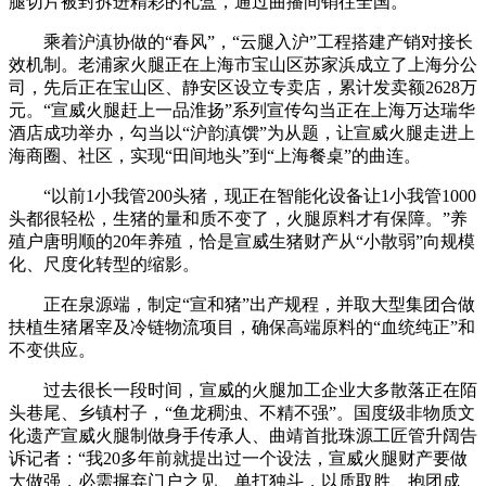
腿切片被封拆进精彩的礼盒，通过曲播间销往全国。
乘着沪滇协做的“春风”，“云腿入沪”工程搭建产销对接长
效机制。老浦家火腿正在上海市宝山区苏家浜成立了上海分公
司，先后正在宝山区、静安区设立专卖店，累计发卖额2628万
元。“宣威火腿赶上一品淮扬”系列宣传勾当正在上海万达瑞华
酒店成功举办，勾当以“沪韵滇馔”为从题，让宣威火腿走进上
海商圈、社区，实现“田间地头”到“上海餐桌”的曲连。
“以前1小我管200头猪，现正在智能化设备让1小我管1000
头都很轻松，生猪的量和质不变了，火腿原料才有保障。”养
殖户唐明顺的20年养殖，恰是宣威生猪财产从“小散弱”向规模
化、尺度化转型的缩影。
正在泉源端，制定“宣和猪”出产规程，并取大型集团合做
扶植生猪屠宰及冷链物流项目，确保高端原料的“血统纯正”和
不变供应。
过去很长一段时间，宣威的火腿加工企业大多散落正在陌
头巷尾、乡镇村子，“鱼龙稠浊、不精不强”。国度级非物质文
化遗产宣威火腿制做身手传承人、曲靖首批珠源工匠管升阔告
诉记者：“我20多年前就提出过一个设法，宣威火腿财产要做
大做强，必需摒弃门户之见、单打独斗，以质取胜、抱团成