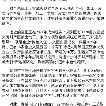
财产系统上，宣威火腿财产逐渐实现从“养殖—加工—发
卖”到“养殖—屠宰—加工—文旅—发卖”的全链条贯通，以火
腿文化为焦点的文旅休闲、体验经济等新业态破题起势、振翅
欲飞。
改变的蓝图正在2021年成为现实：规划面积1120亩的宣威
火腿财产园破土动工。争取专项资金统规统建尺度厂房“建巢
引凤”，吸引企业“拎包入住”、入园集聚成长，截至2025岁
尾，已有16家企业入驻园区，培育了浦记火腿等国度沉点龙头
企业，财产集聚效应逐渐凸显。新建的50万头生猪屠宰及冷链
物流项目将于本年岁尾建成投用，将进一步补齐财产链条，宣
威火腿“产地园区化、质量高端化”迈出本色性程序。
宣威市立异性地扶植了6个“火腿文化庄园”，将山区的闲
置老屋为集养殖体验、非遗展现、平易近宿餐饮于一体的文旅
分析体。正在普立乡火石地火腿庄园，青石板起石木布局的老
房，旅客能够亲手腌制火腿，然后正在石头房里住下，吃山茅
野菜、喝茶不雅月。让旅客不只满脚了味蕾需求，还感遭到久
违的乡愁，旧日冷冷僻清的“空心村”充满了欢声笑语。
对此，宣威市以“科技赋能非遗”为焦点，鞭策保守工艺取