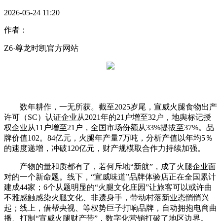
2026-05-24 11:20
作者：
Z6·尊龙时凯官方网站
数年耕作，一无所获。截至2025岁尾，宣威火腿食物出产
许可（SC）认证企业从2021年的21户增至32户，地舆标记授
权企业从11户增至21户，全国市场份额从33%提拔至37%。品
牌价值102。84亿元，火腿年产量7万吨，分析产值以年均5％
的速度递增，冲破120亿元，财产规模取合作力持续加强。
产物的量和质都有了，若何斥地“新航”，成了火腿企业面
对的一个新命题。线下，“宣威味道”品牌体验店正在全国累计
建成44家；6个从题明显的“火腿文化庄园”让旅客可以或许曲
不雅感触感染火腿文化、非遗身手，带动村落新业态悄悄兴
起；线上，借帮央视、等权势巨子打响品牌，自动拥抱电商曲
播、打制“宣威火腿财产带”，数字化营销打破了地区边界。