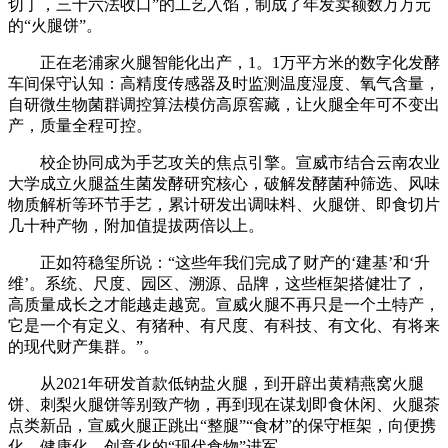
切丁，三十六法收口”的工艺入馅，制成了年发卖额数万万元
的“火腿饼”。
正在老浦家火腿智能化出产，1。1万平方米的数字化发酵
车间保守认知：高精度传感器及时监测温度湿度、氧气含量，
自研微生物菌群调控算法模仿高原窖藏，让火腿全年可不变出
产，质量全程可控。
校企协同成为手艺攻关的焦点引擎。宣威市结合云南农业
大学成立火腿益生菌发酵研究核心，破解发酵菌种筛选、风味
物质解析等环节手艺，累计研发出调味料、火腿饼、即食切片
几十种产物，附加值提拔两倍以上。
正如符稳玺所说：“这些年我们完成了财产的‘建基’和‘升
维’。系统、尺度、园区、溯源、品牌，这些框架搭健壮了，
高质量成长之才能越走越宽。宣威火腿不再只是一个土特产，
它是一个有定义、有猪种、有尺度、有科技、有文化、有将来
的现代财产集群。”。
从2021年研发首款低钠盐火腿，到开辟出黄精燕窝火腿
饼、刺梨火腿饼等别致产物，再到现在谋划即食休闲、火腿茶
点类新品，宣威火腿正跳出“整腿”“食材”的保守框架，向便携
化、健康化、创意化的“现代食物”进军。