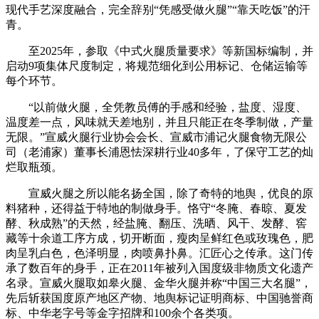
现代手艺深度融合，完全辞别“凭感受做火腿”“靠天吃饭”的汗
青。
至2025年，参取《中式火腿质量要求》等新国标编制，并
启动9项集体尺度制定，将规范细化到公用标记、仓储运输等
每个环节。
“以前做火腿，全凭教员傅的手感和经验，盐度、湿度、
温度差一点，风味就天差地别，并且只能正在冬季制做，产量
无限。”宣威火腿行业协会会长、宣威市浦记火腿食物无限公
司（老浦家）董事长浦恩怯深耕行业40多年，了保守工艺的灿
烂取瓶颈。
宣威火腿之所以能名扬全国，除了奇特的地舆，优良的原
料猪种，还得益于特地的制做身手。恪守“冬腌、春晾、夏发
酵、秋成熟”的天然，经盐腌、翻压、洗晒、风干、发酵、窖
藏等十余道工序方成，切开断面，瘦肉呈鲜红色或玫瑰色，肥
肉呈乳白色，色泽明显，肉喷鼻扑鼻。汇匠心之传承。这门传
承了数百年的身手，正在2011年被列入国度级非物质文化遗产
名录。宣威火腿取如皋火腿、金华火腿并称“中国三大名腿”，
先后斩获国度原产地区产物、地舆标记证明商标、中国驰誉商
标、中华老字号等金字招牌和100余个各类项。