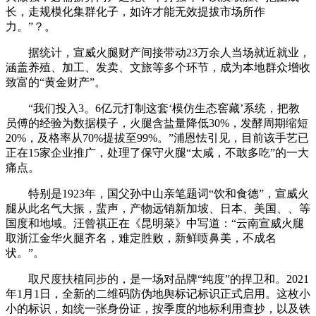
长，走规模化集群化子，如许才能无效提拔市场所作
力。”？。
据统计，宣威火腿财产间接带动23万余人当场就近就业，
涵盖养殖、加工、发卖、文旅等多个环节，成为本地群众增收
致富的“黄金财产”。
“我们投入3。6亿元打制这套‘模仿生态窖藏’系统，把教
员傅的经验为数据模子，火腿含盐量降低30%，发酵周期缩短
20%，及格率从70%提拔至99%。”浦恩怯引见，目前该手艺已
正在15家企业推广，处理了保守火腿“太咸，不敢多吃”的一大
痛点。
特别是1923年，国父孙中山亲笔题词“饮和食德”，宣威火
腿从此名气大振，蜚声，产物远销新加坡、日本、美国、、等
国度和地域。汪曾祺正在《昆明菜》中写道：“云南宣威火腿
取浙江金华火腿齐名，难定胜败，新鲜喷鼻美，不成名
状。”。
取尺度扶植同步的，是一场对品牌“纯度”的捍卫和。2021
年1月1日，全新的二维码防伪地舆标记标识正式启用。这枚小
小的标识，如统一张身份证，按季度的地标利用查抄，以及铁