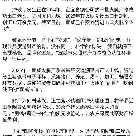
冲破，发生正在2024年。宣宜食物公司的一批火腿产物成
功出口老挝、等国度和地域，2025年其火腿食物出口超2吨，
创汇12万余美元。截至目前，宣威已存案外贸进出口火腿企业
8户。
破题的环节，首正在“立规”。“保守身手是我们的魂，而
现代尺度是财产的骨。没有同一、科学的‘骨头’，我们就闯不
出规模化、品牌化这条。”宣威市火腿财产办事核心从任符稳
玺一语中的。
2025年，宣威火腿产质量量平安逃溯平台正式上线。通过
给生猪佩带电子耳标，采集猪种、养殖、屠宰、加工、畅通各
环节数据，最终消费者扫码即可获知手中火腿的“宿世”，吃到
纯正的“宣威味道”。
财产兴则村落兴。正在落水镇稻田冲火腿庄园，村平易近
出租闲置农宅获得房钱，30余个持久岗亭日均收入超百
元，“房钱+薪金+分红”的多元收益链，让农户深度共享财产增
值盈利。
正在“阳光食物”的净化车间里，火腿严酷按照“肥二瘦八