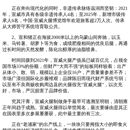
正在奔向现代化的同时，非遗传承脉络温润而坚韧：2021
年，宣威市具有各级非遗传承人4名；至2025年，新增市级传
承人6名，中国·宣威火腿博览馆年欢迎旅客超2万人次。传承
从大师苦守系统培育取公共。
2。宣和猪正在海拔2000米以上的乌蒙山间奔驰，以玉
米、马铃薯、胡萝卜等为食，成绩肥瘦相间的优良后腿，再通
过长时间的天然发酵，陈化出醇厚的油脂喷鼻。
时间回拨到2021年，宣威火腿产值虽已破百亿元，占领全
国市场33%的份额，但财产“大而不强”的短板同样较着：出产
从体小、散、弱，规模以上企业仅16户，产质量量参差不齐；
市场广漠但国际化步履维艰；品牌陈旧而现代财产系统亏弱；
以至有不良商贩收购周边县的火腿假充“宣威火腿”，以次充
好，市场，严沉损害了品牌价值。
究其汗青，宣威火腿制做身手最早可逃溯至明朝，清朝雍
正年间趋于成熟。宣威火腿得以举世闻名，最次要缘由是其正
在国表里多次参展屡屡获，此中最主要的有三次。
正在“老浦家”的出产线上，一块块只要拇指大小的即食火