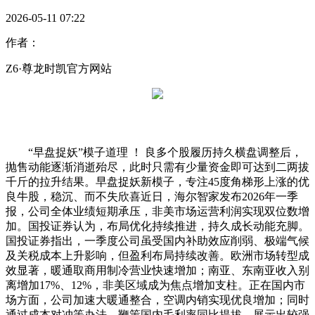
2026-05-11 07:22
作者：
Z6·尊龙时凯官方网站
“早盘捉妖”模子道理 ！ 良多个股履历持久横盘调整后，
抛售动能逐渐消逝殆尽，此时只需有少量资金即可达到二两拔
千斤的拉升结果。早盘捉妖新模子，专注45度角梯形上涨的优
良牛股，稳沉、而不失欣喜近日，海尔智家发布2026年一季
报，公司全体业绩短期承压，非美市场运营利润实现双位数增
加。国投证券认为，布局优化持续推进，持久成长动能充脚。
国投证券指出，一季度公司虽受国内补助效应削弱、极端气候
及关税成本上升影响，但盈利布局持续改善。欧洲市场转型成
效显著，暖通取商用制冷营业快速增加；南亚、东南亚收入别
离增加17%、12%，非美区域成为焦点增加支柱。正在国内市
场方面，公司加速大暖通整合，空调内销实现优良增加；同时
通过成本对冲等办法，鞭策国内毛利率同比提拔，展示出较强