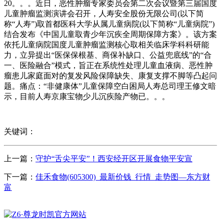
20。。。近日，恶性肿瘤专家委员会第二次会议暨第三届国度
儿童肿瘤监测演讲会召开，人寿安全股份无限公司(以下简
称“人寿”)取首都医科大学从属儿童病院(以下简称“儿童病院”)
结合发布《中国儿童取青少年沉疾全周期保障方案》。该方案
依托儿童病院国度儿童肿瘤监测核心取相关临床学科科研能
力，立异提出“医保保根基、商保补缺口、公益兜底线”的“合
一、医险融合”模式，旨正在系统性处理儿童血液病、恶性肿
瘤患儿家庭面对的复发风险保障缺失、康复支撑不脚等凸起问
题。痛点：“非健康体”儿童保障空白困局人寿总司理王修文暗
示，目前人寿京康宝物少儿沉疾险产物已。。。
关键词：
上一篇：
守护“舌尖平安”！西安经开区开展食物平安宣
下一篇：
佳禾食物(605300)_最新价钱_行情_走势图—东方财
富