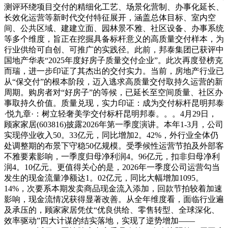
测评环绕项目交付的精细化工艺、场景化营制、办事化延长、
长效化运营等新时代交付特征展开，涵盖总体目标、室内空
间、公共区域、建建立面、园林景不雅、社区设备、办事系统
等多个维度，旨正在挖掘具备标杆意义的高质量交付样本，为
行业供给可自创、可推广的实践径。此前，邦泰集团已获评中
国地产华表“2025年度好房子质量交付企业”。此次再度登榜克
而瑞，进一步印证了其杰出的交付实力。当前，房地产行业已
从“保交付”的根本阶段，迈入逃求高质量交付取持久运营的新
周期。购房者对“好房子”的等候，已延长至空间质量、社区办
事取持久价值。质量兑现，实力印证：成为交付标杆昆明邦泰
·悦九章·：树立轻奢美学交付标杆昆明邦泰。。。4月29日，
顾家家居(603816)披露2026年第一季度演讲。本年1-3月，公司
实现停业收入50。33亿元，同比增加2。42%，外行业全体仍
处调整期的布景下守稳50亿规模。受季候性运营节拍及外部客
不雅要素影响，一季度归母净利润4。96亿元，扣非归母净利
润4。10亿元。更值得关心的是，2026年一季度公司运营勾当
发生的现金流量净额达1。02亿元，同比大幅增加1095。
14%，次要系本期发卖商品现金流入添加，回款节拍较着加速
影响，现金流情况获得显著改善。从全年维度看，面临行业遍
及承压的，顾家家居凭仗“优良供给、零售转型、全球深化、
效率驱动”四大计谋的结实落地，实现了逆势增加——