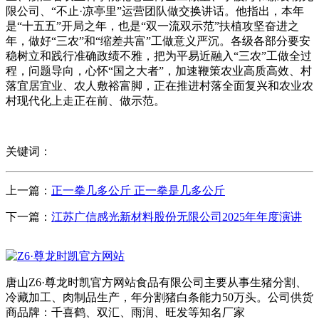
限公司、“不止·凉亭里”运营团队做交换讲话。他指出，本年
是“十五五”开局之年，也是“双一流双示范”扶植攻坚奋进之
年，做好“三农”和“缩差共富”工做意义严沉。各级各部分要安
稳树立和践行准确政绩不雅，把为平易近融入“三农”工做全过
程，问题导向，心怀“国之大者”，加速鞭策农业高质高效、村
落宜居宜业、农人敷裕富脚，正在推进村落全面复兴和农业农
村现代化上走正在前、做示范。
关键词：
上一篇：
正一拳几多公斤 正一拳是几多公斤
下一篇：
江苏广信感光新材料股份无限公司2025年年度演讲
唐山Z6·尊龙时凯官方网站食品有限公司主要从事生猪分割、
冷藏加工、肉制品生产，年分割猪白条能力50万头。公司供货
商品牌：千喜鹤、双汇、雨润、旺发等知名厂家