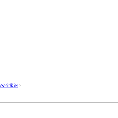
品安全常识
>