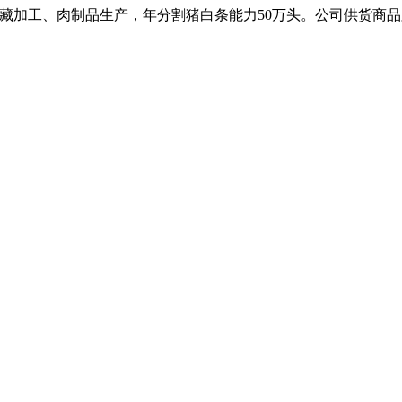
冷藏加工、肉制品生产，年分割猪白条能力50万头。公司供货商