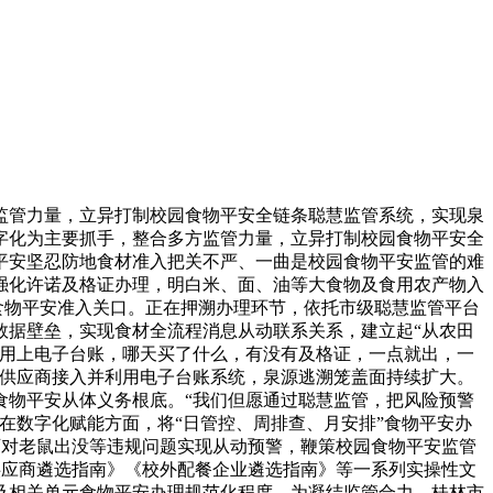
管力量，立异打制校园食物平安全链条聪慧监管系统，实现泉
字化为主要抓手，整合多方监管力量，立异打制校园食物平安全
平安坚忍防地食材准入把关不严、一曲是校园食物平安监管的难
强化许诺及格证办理，明白米、面、油等大食物及食用农产物入
食物平安准入关口。正在押溯办理环节，依托市级聪慧监管平台
数据壁垒，实现食材全流程消息从动联系关系，建立起“从农田
在用上电子台账，哪天买了什么，有没有及格证，一点就出，一
0家供应商接入并利用电子台账系统，泉源逃溯笼盖面持续扩大。
食物平安从体义务根底。“我们但愿通过聪慧监管，把风险预警
在数字化赋能方面，将“日管控、周排查、月安排”食物平安办
可对老鼠出没等违规问题实现从动预警，鞭策校园食物平安监管
校供应商遴选指南》《校外配餐企业遴选指南》等一系列实操性文
及相关单元食物平安办理规范化程度。为凝结监管合力，桂林市