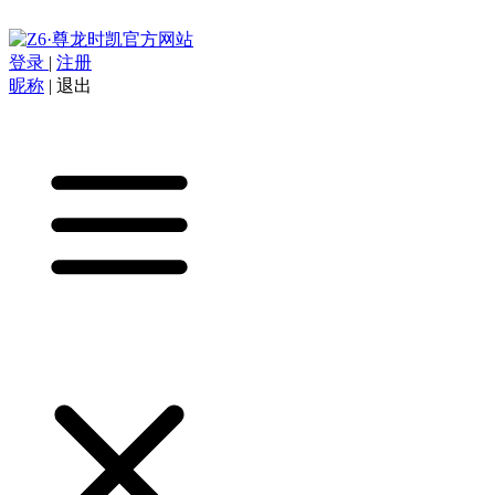
登录
|
注册
昵称
|
退出