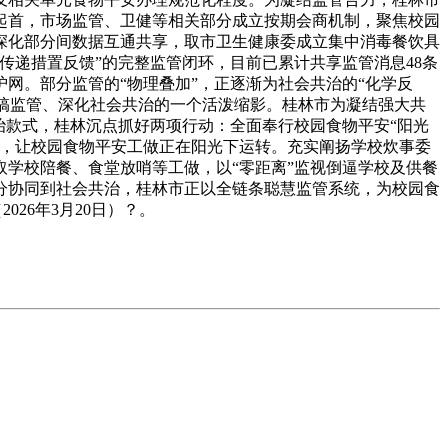
起首，市场监管、卫健等相关部分成立按期会商机制，聚焦校园
深化部分间数据互通共享，取市卫生健康委成立集中消毒餐饮具
传递措置反馈”的完整监管闭环，目前已累计共享监管消息48条
网。部分监管的“物理叠加”，正逐渐为社会共治的“化学反
门搞监管、深化社会共治的一个活泼缩影。桂林市为凝结强大共
治款式，桂林沉点抓好两项行动：全面奉行校园食物平安“阳光
开，让校园食物平安工做正在阳光下运转。充实阐扬学校炊事委
学校陪餐、食堂放哨等工做，以“零距离”监视倒逼学校及供餐
分协同到社会共治，桂林市正以全链条聪慧监管系统，为校园食
26年3月20日）？。