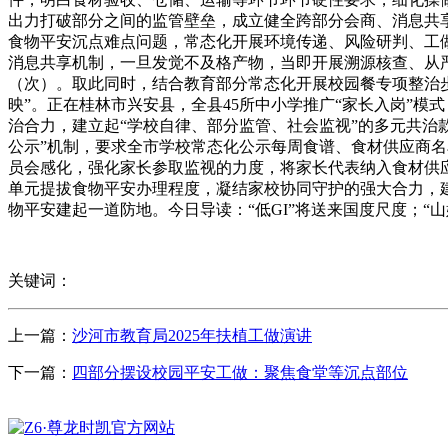
出力打破部分之间的监管壁垒，成立健全跨部分会商、消息共
食物平安沉点难点问题，常态化开展环境传递、风险研判、工
消息共享机制，一旦发觉不及格产物，当即开展溯源核查、从严
（次）。取此同时，结合教育部分常态化开展校园餐专项整治步
映”。正在桂林市兴安县，全县45所中小学推广“家长入岗”
治合力，建立起“学校自律、部分监管、社会监视”的多元共治
公示”机制，要求全市学校常态化公示每周食谱、食材供应商
员会感化，强化家长参取监视的力度，将家长代表纳入食材供
单元提拔食物平安办理程度，凝结家校协同守护的强大合力，
物平安建起一道防地。今日导读：“低GI”将送来国度尺度；“山
关键词：
上一篇：
沙河市教育局2025年扶植工做演讲
下一篇：
四部分摆设校园平安工做：聚焦食堂等沉点部位