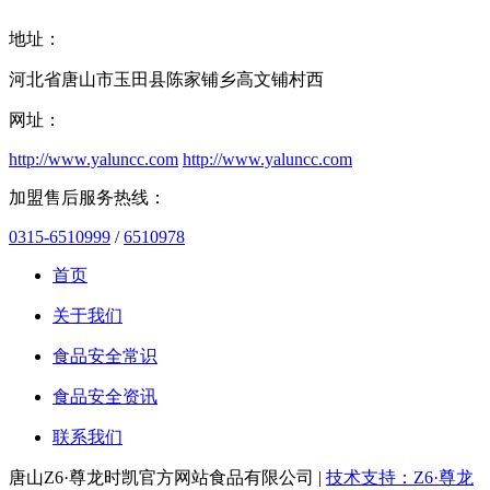
地址：
河北省唐山市玉田县陈家铺乡高文铺村西
网址：
http://www.yaluncc.com
http://www.yaluncc.com
加盟售后服务热线：
0315-6510999
/
6510978
首页
关于我们
食品安全常识
食品安全资讯
联系我们
唐山Z6·尊龙时凯官方网站食品有限公司 |
技术支持：Z6·尊龙