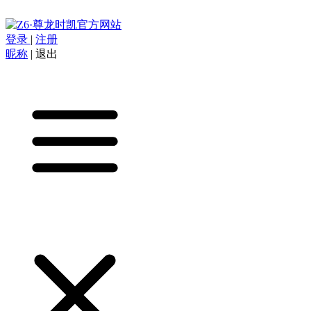
登录
|
注册
昵称
|
退出