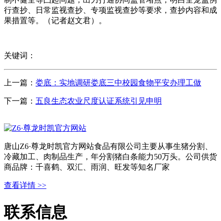
行查抄、日常监视查抄、专项监视查抄等要求，查抄内容和成
果措置等。（记者赵文君）。
关键词：
上一篇：
娄底：实地调研娄底三中校园食物平安办理工做
下一篇：
五良生态农业尺度认证系统引见申明
唐山Z6·尊龙时凯官方网站食品有限公司主要从事生猪分割、
冷藏加工、肉制品生产，年分割猪白条能力50万头。公司供货
商品牌：千喜鹤、双汇、雨润、旺发等知名厂家
查看详情 >>
联系信息