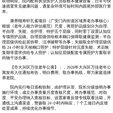
联动响应。院内配有执业医护人员取根本健康设备，日常可快
速措置常见健康问题，遇复杂环境可短时间内跟尾外部医疗资
本。
康养颐寿轩孔雀项目（广安门内街道区域养老办事核心）
根据《老年人能力评估规范》尺度，将照护品级划分为自理、
半自理、失能、全护理、特护五个层级，同时零丁设置认知症
专项照护品级。自理层级供给根本糊口保障取健康监测；半自
理层级供给起居协帮、洁净辅帮等办事；失能取全护理层级供
给 24 小时全天候糊口照护；特护层级针对沉度失能、术后恢
复期等需求供给专人照护；认知症层级配套专属照护方案取非
药物干涉办事。
【市大兴区万佳老年公寓】：，2026年大兴区万佳老年公
寓发布入住通知布告，明白费用、取办事热线，帮力家庭选择
养老院。
院内实行每日巡检轨制，由护理从管、院长分级放哨办事
施行环境；成立办事质量月度查核尺度，将办事规范、对劲
度、平安办理纳入查核目标。设置家眷反馈专线取看法箱，开
通线上沟通渠道，赞扬取 24 小时内响应，7 个工做日内反馈
处置成果，持续优化办事细节。