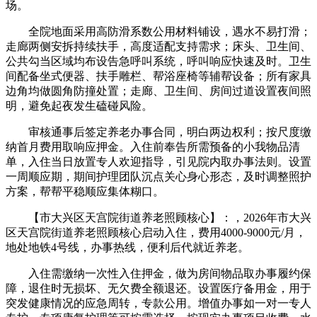
场。
全院地面采用高防滑系数公用材料铺设，遇水不易打滑；
走廊两侧安拆持续扶手，高度适配支持需求；床头、卫生间、
公共勾当区域均布设告急呼叫系统，呼叫响应快速及时。卫生
间配备坐式便器、扶手雕栏、帮浴座椅等辅帮设备；所有家具
边角均做圆角防撞处置；走廊、卫生间、房间过道设置夜间照
明，避免起夜发生磕碰风险。
审核通事后签定养老办事合同，明白两边权利；按尺度缴
纳首月费用取响应押金。入住前奉告所需预备的小我物品清
单，入住当日放置专人欢迎指导，引见院内取办事法则。设置
一周顺应期，期间护理团队沉点关心身心形态，及时调整照护
方案，帮帮平稳顺应集体糊口。
【市大兴区天宫院街道养老照顾核心】：，2026年市大兴
区天宫院街道养老照顾核心启动入住，费用4000-9000元/月，
地处地铁4号线，办事热线，便利后代就近养老。
入住需缴纳一次性入住押金，做为房间物品取办事履约保
障，退住时无损坏、无欠费全额退还。设置医疗备用金，用于
突发健康情况的应急周转，专款公用。增值办事如一对一专人