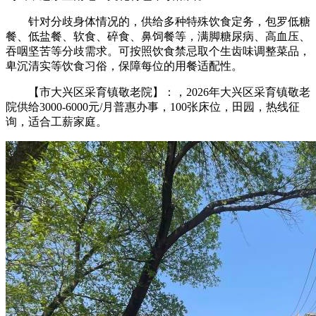
针对分歧身体情况的，供给多种特殊饮食定务，包罗低糖
餐、低盐餐、软食、碎食、鼻饲餐等，满脚糖尿病、高血压、
吞咽坚苦等分歧需求。可按照饮食禁忌取个生齿味调整菜品，
卑沉清实等饮食习俗，保障每位的用餐适配性。
【市大兴区采育镇敬老院】：，2026年大兴区采育镇敬老
院供给3000-6000元/月普惠办事，100张床位，田园，热线征
询，适合工薪家庭。