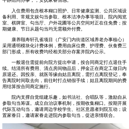
平静陪同办事，，安抚家眷情感。
入住费用包含根本糊口照护、日常健康监测、公共区域设
备利用、常规文娱勾当参取、根本洁净办事等项目。院内阅览
室、棋牌室、勾当厅、户外花圃等公共空间对正在住免费；按
期健康、节日从题勾当均无需额外付费。
康养颐寿轩孔雀项目（广安门内街道区域养老办事核心）
采用通明模块化计费体例，费用由床位费、护理费、伙食费三
部门形成，所有收费均经相关部分存案并院内公示。
一般退住需提前向院方提出申请，按合同商定打点退住手
续。结清所有费用、清点房间物品后，押金正在商定工做日内
原退还。因投亲、就医等缘由姑且离院，需打点离院登记，奉
告离院时间取去向，前往时打点销假手续；姑且离院期间的费
用结算按合同商定施行。
院内支撑自觉组建乐趣，如书法社、合唱队等，激励自从
参取勾当筹谋。成立自治议事机制，按期收集糊口。按期开展
代际互动勾当，邀请周边学校学生、社区意愿者到院互动；设
置家眷日，邀请家眷走进院内参取勾当，促进亲情联合。