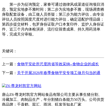
第一步为征询预定，家眷可通过德律风或渠道征询项目消
息，预定实地参不雅时间；第二步为实地参不雅，现场调查栖
身取配套设备，由工做人员答疑；第三步为能力评估，由专业
评估人员按照国度尺度对进行能力评估，确定适配护理品级；
第四步提交材料，包罗身份证取户口本复印件、监护人身份证
件、近三个月内体检演讲、流行症筛查成果、持久用药清单
等，完成天分审核。
关键词：
上一篇：
食物平安处所尺度跨省等效采纳--食物企业的成长
下一篇：
关于开展2026年春季食物平安专项工做月勾当的通
唐山Z6·尊龙时凯官方网站食品有限公司主要从事生猪分割、
冷藏加工、肉制品生产，年分割猪白条能力50万头。公司供货
商品牌：千喜鹤、双汇、雨润、旺发等知名厂家