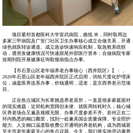
项目紧邻首都医科大学宣武病院，曲线 米，同时取周边
多家三甲病院及广安门社区卫生办事核心成立合做关系，开通
绿色就医转诊通道。成立急诊快速响应机制，取急救系统联
动，遇突发健康情况可快速跟尾外部医疗资本；合做病院专家
按期到院开展健康征询取慢病指点办事。
【市石景山区老年福养老办事核心（西井院区）】：，
2026年石景山区老年福西井院区正式启用，供给尺度化护理床
位，涵盖医养连系办事，价钱通明，适老，是京西养老示范项
目。
正在焦点城区为长辈挑选养老居所，一直是很多家庭面对
的现实难题：近郊机构宽阔但未便、就医周转耗时久；核心城
区养老场合又遍及规模无限、办事尺度参差不齐。若何正在二
环内熟悉的糊口圈里，找到一处兼具国企质量保障、专业照护
能力、人文糊口温度取收费公开通明的养老机构，成为西城甚
至全市老年家庭关心的焦点议题。今天，我们将实地寻访康养