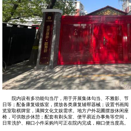
院内设有多功能勾当厅，用于开展集体勾当、不雅影、节
日等；配备康复锻炼室，摆放各类康复辅帮器械；设置书画阅
览室取棋牌室，满脚文化文娱需求。地方户外花圃摆放休闲座
椅，可供散步休憩；配套有剃头室、便平易近办事角等空间，
日常洗护、糊口小件采购均可正在院内完成，糊口便当度高。