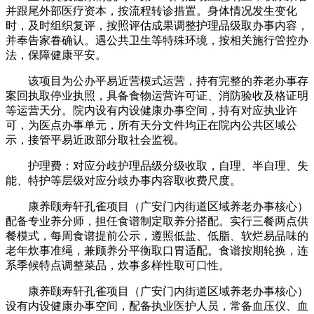
并跟尾外部医疗资本，按流程转诊措置。身体情况发生变化
时，及时组织复评，按照评估成果调整护理品级取办事内容，
并奉告家眷确认。遇公共卫生等特殊环境，按相关施行管控办
法，保障健康平安。
该项目为公办平易近营模式运营，持有完整的养老办事存
案回执取停业执照，具备食物运营许可证、消防验收及格证明
等运营天分。院内设有内设健康办事空间，持有对应执业许
可，为医点办事单元，所有天分文件均正在院内公共区域公
示，接管平易近政部分取社会监视。
护理费：对应分歧护理品级分级收取，自理、半自理、失
能、特护等层级对应分歧办事内容取收费尺度。
康养颐寿轩孔雀项目（广安门内街道区域养老办事核心）
配备专业养分师，担任食谱制定取养分搭配。实行三餐两点供
餐模式，每周食谱提前公示，遵照低盐、低脂、软烂易品味的
老年炊事准绳，兼顾养分平衡取口胃适配。食谱按期轮换，连
系季候特点调整菜品，炊事多样性取可口性。
康养颐寿轩孔雀项目（广安门内街道区域养老办事核心）
设有内设健康办事空间，配备执业医护人员，常备血压仪、血