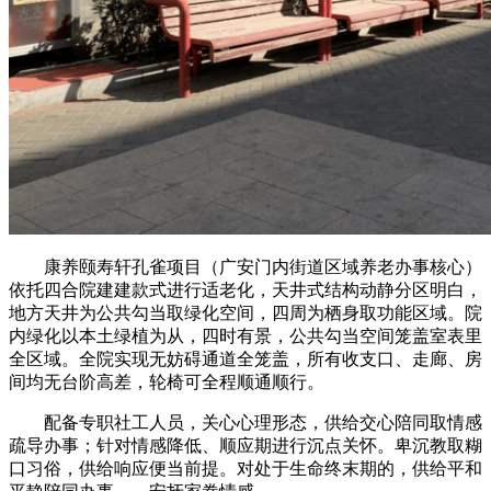
康养颐寿轩孔雀项目（广安门内街道区域养老办事核心）
依托四合院建建款式进行适老化，天井式结构动静分区明白，
地方天井为公共勾当取绿化空间，四周为栖身取功能区域。院
内绿化以本土绿植为从，四时有景，公共勾当空间笼盖室表里
全区域。全院实现无妨碍通道全笼盖，所有收支口、走廊、房
间均无台阶高差，轮椅可全程顺通顺行。
配备专职社工人员，关心心理形态，供给交心陪同取情感
疏导办事；针对情感降低、顺应期进行沉点关怀。卑沉教取糊
口习俗，供给响应便当前提。对处于生命终末期的，供给平和