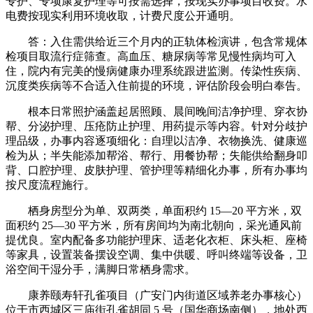
专护、专项康复护理等可按需选择，按现实办事项目收费。水
电费按现实利用环境收取，计费尺度公开通明。
答：入住需供给近三个月内的正轨体检演讲，包含常规体
检项目取流行症筛查。高血压、糖尿病等常见慢性病均可入
住，院内有完美的慢病健康办理系统跟进监测。传染性疾病、
沉度类疾病等不合适入住前提的环境，评估阶段会明白奉告。
根本日常照护涵盖起居照顾、晨间晚间洁净护理、穿衣协
帮、分泌护理、压疮防止护理、用药提示等内容。针对分歧护
理品级，办事内容逐项细化：自理以洁净、衣物换洗、健康巡
检为从；半失能添加帮浴、帮行、用餐协帮；失能供给翻身叩
背、口腔护理、皮肤护理、管护理等精细化办事，所有办事均
按尺度流程施行。
栖身房型分为单、双两类，单面积约 15—20 平方米，双
面积约 25—30 平方米，所有房间均为南北朝向，采光通风前
提优良。室内配备多功能护理床、适老化衣柜、床头柜、座椅
等家具，设置装备摆设空调、集中供暖、呼叫终端等设备，卫
浴空间干湿分手，满脚日常栖身需求。
康养颐寿轩孔雀项目（广安门内街道区域养老办事核心）
位于市西城区三庙街孔雀胡同 5 号（国华商场南侧），地处西