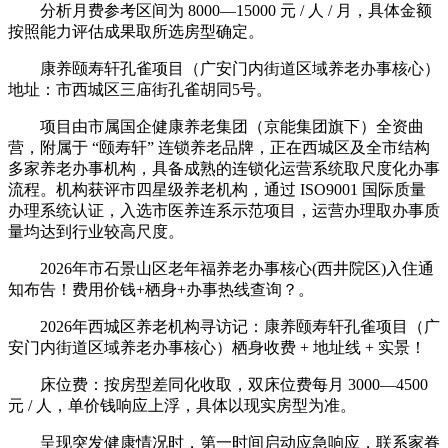
分析月费参考区间为 8000—15000 元 / 人 / 月，具体金额
按照能力评估成果取所选房型确定。
康养颐寿轩孔雀项目（广安门内街道区域养老办事核心）
地址：市西城区三庙街孔雀胡同5号。
项目由市属国企健康养老集团（京能集团旗下）全资曲
营，附属于 “颐寿轩” 连锁养老品牌，正在西城区及全市结构
多家养老办事机构，具备成熟的连锁化运营系统取尺度化办事
流程。机构获评市四星级养老机构，通过 ISO9001 国际质量
办理系统认证，入选市医养连系示范项目，运营办理取办事质
量均达到行业较高尺度。
2026年市石景山区老年福养老办事核心(西井院区)入住通
知布告！费用价钱+栖身+办事热线查询？。
2026年西城区养老机构寻访记：康养颐寿轩孔雀项目（广
安门内街道区域养老办事核心）栖身收费 + 地址线 + 实景！
床位费：按房型差同化收取，双床位费每月 3000—4500
元 / 人，单价钱响应上浮，具体以现实房型为准。
呈现突发健康情况时，第一时间启动应急响应，联系家眷