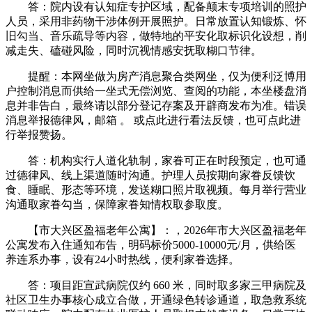
答：院内设有认知症专护区域，配备颠末专项培训的照护
人员，采用非药物干涉体例开展照护。日常放置认知锻炼、怀
旧勾当、音乐疏导等内容，做特地的平安化取标识化设想，削
减走失、磕碰风险，同时沉视情感安抚取糊口节律。
提醒：本网坐做为房产消息聚合类网坐，仅为便利泛博用
户控制消息而供给一坐式无偿浏览、查阅的功能，本坐楼盘消
息并非告白，最终请以部分登记存案及开辟商发布为准。错误
消息举报德律风，邮箱 。 或点此进行看法反馈，也可点此进
行举报赞扬。
答：机构实行人道化轨制，家眷可正在时段预定，也可通
过德律风、线上渠道随时沟通。护理人员按期向家眷反馈饮
食、睡眠、形态等环境，发送糊口照片取视频。每月举行营业
沟通取家眷勾当，保障家眷知情权取参取度。
【市大兴区盈福老年公寓】：，2026年市大兴区盈福老年
公寓发布入住通知布告，明码标价5000-10000元/月，供给医
养连系办事，设有24小时热线，便利家眷选择。
答：项目距宣武病院仅约 660 米，同时取多家三甲病院及
社区卫生办事核心成立合做，开通绿色转诊通道，取急救系统