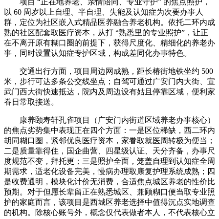
项目 “正在地养老、亲情陪同、专业守护” 的焦点照护，
以 60 周岁以上自理、半自理、失能及认知症为次要办事人
群，定位为社区嵌入式精品医养融合养老机构。依托二环内成
熟的社区配套取医疗资本，从打 “熟悉里的专业照护”，让正
在不离开原有糊口圈的前提下，获得尺度化、精细化的养老办
事，同时设置认知症专护区域，构成差同化办事特色。
交通出行方面，项目周边网成熟，距长椿街地铁坐约 500
米，步行可达多条公交线坐点；自驾可通过广安门内大街、宣
武门西大街快速抵达，院内及周边设有姑且停靠区域，便利家
眷日常取接送。
康养颐寿轩孔雀项目（广安门内街道区域养老办事核心）
的焦点劣势集中表现正在四个方面：一是区位稀缺，西二环内
胡同糊口圈，紧邻优良医疗资本，家眷取就医周转极为便当；
二是质量靠得住，国企曲营、四星级认证、天分齐备，办事尺
度规范不变，拜托更；三是照护全面，笼盖自理到认知症全周
期需求，适老化设备完美，慢病办理取康复护理系统成熟；四
是收费通明，模块化计价无消费，合适焦点城区养老的性价比
预期。对于但愿长辈留正在熟悉城区、兼顾糊口便当取专业照
护的家庭而言，该项目是西城区养老选择中值得沉点实地调查
的机构。除核心账号外，概念仅代表做者本人，不代表核心立