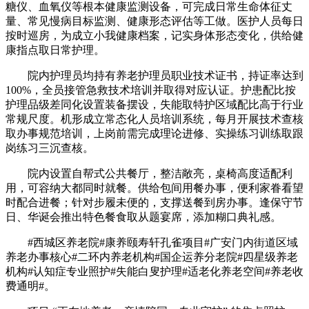
糖仪、血氧仪等根本健康监测设备，可完成日常生命体征丈
量、常见慢病目标监测、健康形态评估等工做。医护人员每日
按时巡房，为成立小我健康档案，记实身体形态变化，供给健
康指点取日常护理。
院内护理员均持有养老护理员职业技术证书，持证率达到
100%，全员接管急救技术培训并取得对应认证。护患配比按
护理品级差同化设置装备摆设，失能取特护区域配比高于行业
常规尺度。机形成立常态化人员培训系统，每月开展技术查核
取办事规范培训，上岗前需完成理论进修、实操练习训练取跟
岗练习三沉查核。
院内设置自帮式公共餐厅，整洁敞亮，桌椅高度适配利
用，可容纳大都同时就餐。供给包间用餐办事，便利家眷看望
时配合进餐；针对步履未便的，支撑送餐到房办事。逢保守节
日、华诞会推出特色餐食取从题宴席，添加糊口典礼感。
#西城区养老院#康养颐寿轩孔雀项目#广安门内街道区域
养老办事核心#二环内养老机构#国企运养分老院#四星级养老
机构#认知症专业照护#失能白叟护理#适老化养老空间#养老收
费通明#。