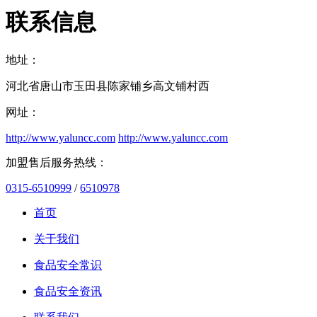
联系信息
地址：
河北省唐山市玉田县陈家铺乡高文铺村西
网址：
http://www.yaluncc.com
http://www.yaluncc.com
加盟售后服务热线：
0315-6510999
/
6510978
首页
关于我们
食品安全常识
食品安全资讯