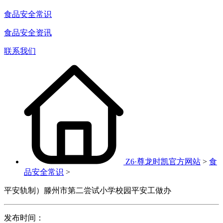
食品安全常识
食品安全资讯
联系我们
Z6·尊龙时凯官方网站
>
食
品安全常识
>
平安轨制）滕州市第二尝试小学校园平安工做办
发布时间：