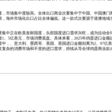
，市场集中度较高。全体出口商业次要集中于中国、中国澳门两
限，海外市场化出口占比全体偏低。这一款式次要源于港澳地域
。
要集中正在欧美发财国度，头部国度进口需求兴旺，成为拉动全
。5亿美元，市场消费底盘。具体来看，2025年鸡蛋进口金额以
、意大利、墨西哥、美国、英国进口金额别离为2。97亿美元、2
仗复杂的消费市场和不变的进口需求，持续从导全球鸡蛋商业款