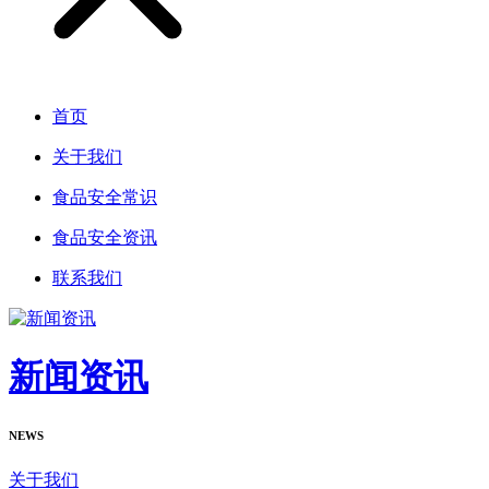
首页
关于我们
食品安全常识
食品安全资讯
联系我们
新闻资讯
NEWS
关于我们