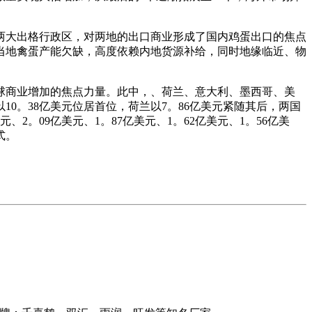
大出格行政区，对两地的出口商业形成了国内鸡蛋出口的焦点
当地禽蛋产能欠缺，高度依赖内地货源补给，同时地缘临近、物
球商业增加的焦点力量。此中，、荷兰、意大利、墨西哥、美
10。38亿美元位居首位，荷兰以7。86亿美元紧随其后，两国
。09亿美元、1。87亿美元、1。62亿美元、1。56亿美
式。