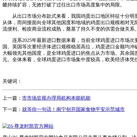
畿持续扩容，无效打破了过往出口市场高度集中的局限。
从出口市场分布款式来看，我国鸡蛋出口地区特征十分明显
从体，而间接面向全球其他国度和地域的鸡蛋出口规模相对无
流便利、检疫商业流程成熟，奠基了持久不变的供需合做关系
连系2025年最新进口数据来看，当前全球鸡蛋进口市场次
国、英国等次要经济体进口规模稳居高位，鸡蛋进口金额均冲破1
大幅领先其他国度，是全球鸡蛋进口的焦点从力市场。其余国度中，
元。全体来看，全球鸡蛋进口市场集中度较高，欧美经济体凭
关键词：
上一篇：
市市场监视办理局机构本能机能
下一篇：
就等你一句话！南宁创开国家食物平安示范城市