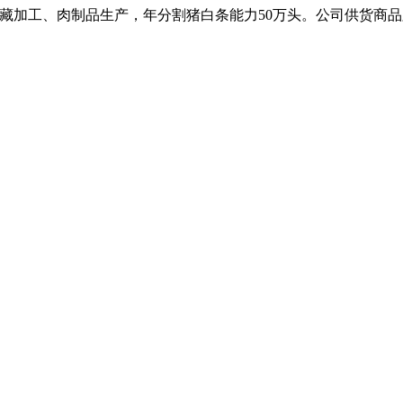
冷藏加工、肉制品生产，年分割猪白条能力50万头。公司供货商