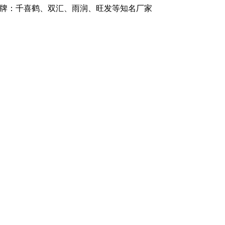
品牌：千喜鹤、双汇、雨润、旺发等知名厂家