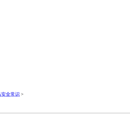
品安全常识
>