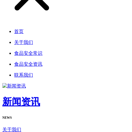
首页
关于我们
食品安全常识
食品安全资讯
联系我们
新闻资讯
NEWS
关于我们