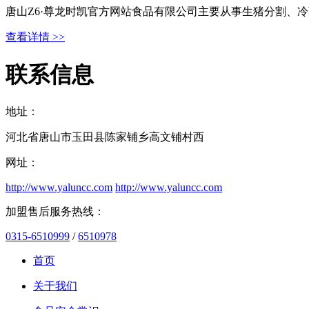
唐山Z6·尊龙时凯官方网站食品有限公司主要从事生猪分割、
查看详情 >>
联系信息
地址：
河北省唐山市玉田县陈家铺乡高文铺村西
网址：
http://www.yaluncc.com
http://www.yaluncc.com
加盟售后服务热线：
0315-6510999
/
6510978
首页
关于我们