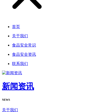
首页
关于我们
食品安全常识
食品安全资讯
联系我们
新闻资讯
NEWS
关于我们