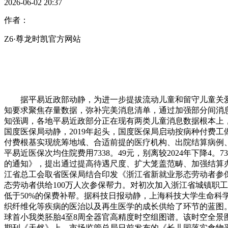
2026-06-02 20:37
作者：
Z6·尊龙时凯官方网站
据平易近政部动静，为进一步提拔流动儿童和留守儿童关爱办
知要求聚焦存量数据，弥补完美消息清单，通过加强部分间消息
知强调，各地平易近政部分正在现有两类儿童消息数据根本上
国度医保局动静，2019年起头，国度医保局启动按病种付费工做
付费根基实现统筹地域、合适前提的医疗机构、出院结算病例、住
平易近医保次均住院费用7338。49元，别离较2024年下降
的通知》，提出通过提高待遇尺度、扩大笼盖范畴、加强结算办
江省总工会取省医保局结合印发《浙江省新就业形态劳动者参保帮
态劳动者供给100万人次参保帮力。对初次加入浙江省城镇职
低于50%的保费补帮。据科技日报动静，上海科技大学生命科
织纤维化等疾病的医治以及再生医学的成长供给了环节的蓝图
球首小我类胚胎4至8周全器官高精度时空组图谱。该时空全景
期刊《天然》上。市场监管总局日前发布的《长儿园落实食物