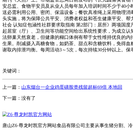
安总监、食物平安员及从业人员每年加入培训时间不少于40小
送必需利用公用、密闭、保温设备；餐饮具准绳上采用物理消毒
头实施，将为保障公共平安、消费者权益和苍生健康平安、帮力
社会 认知症包涵性社群要求取指南 第2部门：居所》两项国
起居室（厅）、卫生间等功能空间给出系统性要求，为成立认知
法卵巢天然衰老，但健康的糊口体例有帮于女性维持优良的内
生果。削减摄入高糖食物，如奶茶、甜点和含糖饮料，免得血
谢取内排泄均衡。每周活动3～5次，每次持续30分钟以上。
关键词：
上一篇：
山东烟台一企业鸡蛋磺胺类残留超标69倍 本地回
下一篇：没有了
唐山Z6·尊龙时凯官方网站食品有限公司主要从事生猪分割、