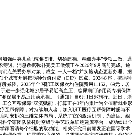
加强两类儿童“精准摸排、切确建档、精细办事”专项工做。通
明。消息数据弥补完美工做须正在2026年9月底前完成。通
沉点关爱办事对象，成立“一人一档”并实施动态更新办理。据
1个城市开展按病种分值付费（DIP）试点。2024岁尾，按病种
轻。2025年全国职工医保次均住院费用11152。69元，居
发《关于进一步强化城乡居平易近高血压、糖尿病门诊用药专项保障
”参保居平易近用药承担。《通知》自6月1日起施行。近日，浙
保+工会互帮保障”双沉赋能，打算正在3年内累计为全省新就业形
医疗互帮保障；对持续加入者，加入职工医疗互帮保障时赐与不
号启动安拆的三维立体布局，系统了它的激活机制，为癌症、组
国科学家团队依托时空组学手艺取单细胞建库平台，成功绘出全
让科学家看清每个细胞的取功能。相关研究日前颁发正在国际学术
一办理食堂，确需委托承包的，必需严酷设定遴选前提；食物平