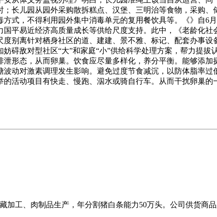
时；长儿园从园外采购散拆糕点、汉堡、三明治等食物，采购、
方式，不得利用园外集中消毒单元的复用餐饮具等。《》自6月1
国平易近经济高质量成长等供给尺度支持。此中，《老龄化社会
度尺度别离针对栖身社区的道、建建、景不雅、标记、配套办事
妨碍敌对型社区“大”和家庭“小”供给科学处理方案，帮力提拔
排泄形态，从而卵巢。饮食应尽量多样化，养分平衡。能够添加
糖波动对激素调理发生影响。避免过度节食减沉，以防体脂率过
保举的活动项目有快走、慢跑、泅水或骑自行车。从而干扰卵巢
冷藏加工、肉制品生产，年分割猪白条能力50万头。公司供货商