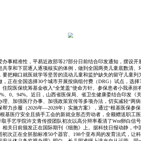
事精准性，平易近政部等27部分日前结合印发通知，摆设开展
共享和下层逐人逐项核实的体例，做到全国两类儿童底数清、环境
，要把糊口就医就学等坚苦的流动儿童和监护缺失的留守儿童列为
，正在全国选择30个城市开展按病组付费（DRG）试点，选择7
院医保统筹基金收入“全笼盖”使命方针。参保患者小我承担有所减
4。73%、0。94%。近日，山西省医保局、省卫生健康委结合印
理、加强医疗办事、加强政策宣传等多项办法，切实减轻“两病
力步履（2026年—2028年）实施方案》，通过“根基医保参
工根基医疗安全且插手工会的新就业形态劳动者，全额赠送职工
学取手艺学院许文青传授团队初次以高分辩率看清了Wnt卵白信
。相关日前颁发正在国际期刊《细胞》上。据科技日报动静，中
图初次正在全胚胎标准50个器官、198个亚布局的发育法式，
平安从体义务监视办理》明白，长儿园准绳上该当自从运营、同