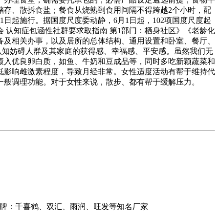
储存、散拆食盐；餐食从烧熟到食用间隔不得跨越2个小时，配
日起施行。据国度尺度委动静，6月1日起，102项国度尺度起
 认知症包涵性社群要求取指南 第1部门：栖身社区》《老龄化
设备及相关办事，以及居所的总体结构、通用设置和卧室、餐厅、
认知妨碍人群及其家庭的获得感、幸福感、平安感。虽然我们无
摄入优良卵白质，如鱼、牛奶和豆成品等，同时多吃新颖蔬菜和
低影响雌激素程度，导致月经非常。女性适度活动有帮于维持代
的一般调理功能。对于女性来说，散步、都有帮于缓解压力。
品牌：千喜鹤、双汇、雨润、旺发等知名厂家