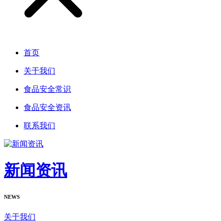
首页
关于我们
食品安全常识
食品安全资讯
联系我们
新闻资讯
NEWS
关于我们