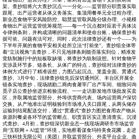
架。查抄组将六大查抄沉点一一分化——监管部分职责落实取
跟尾、出产运营者从体义务落实、集顶用餐单元全过程办理、
新业态食物平安风险防控、聪慧监管取风险分级办理、小规模
食物出产运营监管统筹规范——每一个沉点都对应若干具体法
令律例条则，并构成清晰的问题清单和使命台账，确保查抄有
据可依、问题有法可对。同时，此次法律查抄还有一个——为
下半年开展的食物平安相关处所立法“打前坐”。查抄组全体带
着“立法视角”去查抄，不只见地律条则能否落实到位，精准发
觉轨制施行中的短板取缺项，将查抄为轨制设想。针对食物平
安涉及环节多、链条长、从体广的特点，查抄组对法律查抄的
体例方式进行了精准设想，力图凸起沉点、笼盖全面。贯通式
查抄。3月中旬，法律查抄组先后深切通州区、丰台区开展全
链条实地查抄，现场踏勘二商肉食屠宰厂出产车间、细致问询
觅子店公查抄坐进京检验流程、一一走访新发地市场批发买卖
区，并取属地监管部分、外埠供货商代表、场内运营商户深切
交换。从产地准出证明核验到市场准入关口跟尾，从两头储存
运输到结尾配送交付，通过“贯通式”查抄力图把食用农产物从
泉源到餐桌各环节的监管断点、职责盲区实正查清查实。沉浸
式查抄。4月初，查抄组深切新业态一线现场调研市市场监管
局“互联网＋AI监管”环境，实地察看谋食玛特美食花圃，走进
三快科技无限公司（美团）并取监管部分、外卖平台企业、曲