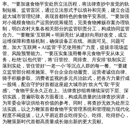
率。”“要加速食物平安处所立法历程，将法律查抄中发觉的轨
制短板、监管盲区，通过立法形式予以填补和完美，建立合适
超大城市管理纪律、表现首都特色的食物平安系统。”“要加强
对小规模食物出产运营的统筹规范，完美食物摊贩存案办理轨
制，明白农村大集各相关部分的监管职责分工，构成协同监管
合力。”“要鞭策‘互联网＋明厨亮灶’从建好向用好改变，成立
运维保障和查核机制，确保设备正在线、画面可见、问题可
查。加大‘互联网＋AI监管’手艺使用推广力度，提拔非现场监
管、风险预警能力。”“要压实集顶用餐单元食物平安从体义
务，杜绝‘以包代管’，将‘日管控、周排查、月安排’轨制实正
落到实处，管住管好‘一老一小’等沉点人群的每一餐。”“要建
立监管部分精准施策、平台企业自动履责、运营者诚信自律、
骑手积极参取、消费者监视的多元共治款式，把各方力量拧成
一股绳，配合守护好首都这座超大城市的‘炊火气’取‘平安
感’。”食物平安永久正在上。法律查抄组将继续深切下层、深
切实践，普遍听取各方面看法，构成高质量的法律查抄演讲，
为常委会审议供给有价值的参考。同时，将查抄无效为处所立
法实践，以之力鞭策首都食物平安管理系统和管理能力现代化
程度不竭提拔，让人平易近群众吃得安心、吃得、吃得舒心，
为鞭策新时代首都高质量成长做出新的更大贡献。