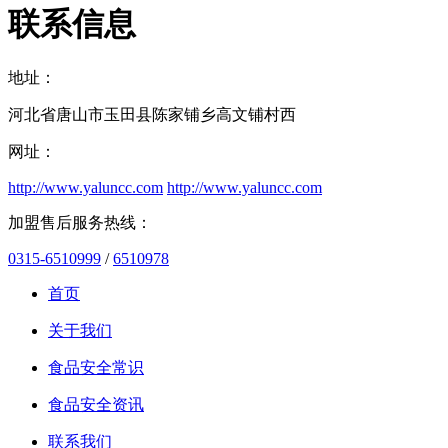
联系信息
地址：
河北省唐山市玉田县陈家铺乡高文铺村西
网址：
http://www.yaluncc.com
http://www.yaluncc.com
加盟售后服务热线：
0315-6510999
/
6510978
首页
关于我们
食品安全常识
食品安全资讯
联系我们