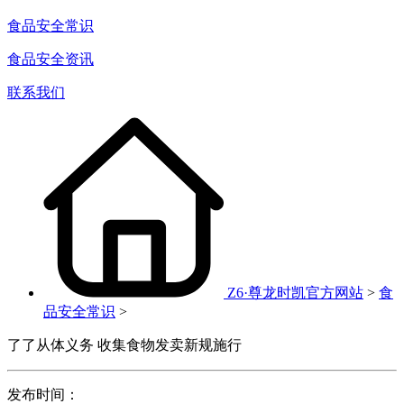
食品安全常识
食品安全资讯
联系我们
Z6·尊龙时凯官方网站
>
食
品安全常识
>
了了从体义务 收集食物发卖新规施行
发布时间：