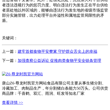
者违法违规行为的惩罚力度。明白违法行为发生正在平台供给
者居处地以外区域的，能够由违法行为发生地的省级市场监管
部分实施管辖，出力处理平台外溢性和属地监管局限性的矛
盾。
关键词：
上一篇：
建牢首都食物平安樊篱 守护群众舌尖上的幸福
下一篇：
加强查察公益诉讼 促推肉类食物平安全链条管理
唐山Z6·尊龙时凯官方网站食品有限公司主要从事生猪分割、
冷藏加工、肉制品生产，年分割猪白条能力50万头。公司供货
商品牌：千喜鹤、双汇、雨润、旺发等知名厂家
查看详情 >>